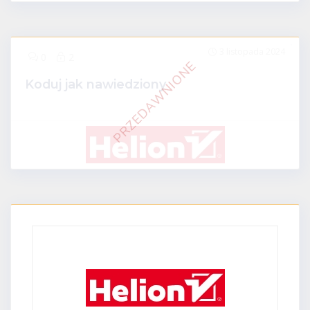
3 listopada 2024
ZNIŻKI ONLINE
0
2
Koduj jak nawiedziony