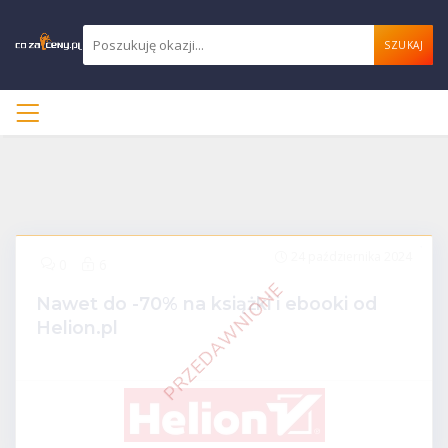
SZUKAJ
24 października 2024
ZNIŻKI ONLINE
0
6
Nawet do -70% na książki i ebooki od
Helion.pl