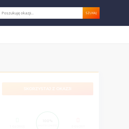
SZUKAJ
SKORZYSTAJ Z OKAZJI
100%
SKUTECZNOŚĆ
1 GŁOSUJ
0 GŁOSY