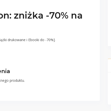
n: zniżka -70% na
siążki drukowane i Ebooki do -70%].
enia
etnego produktu.