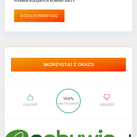
PISANIA KOLEJNYCH KOMENTARZY.
SKORZYSTAJ Z OKAZJI
100%
SKUTECZNOŚĆ
3 GŁOSY
0 GŁOSY