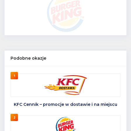
Podobne okazje
1
KFC Cennik – promocje w dostawie i na miejscu
2